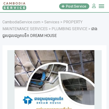
Skip
Post Service
to
content
CambodiaService.com
>
Services
>
PROPERTY
MAINTENANCE SERVICES
>
PLUMBING SERVICE
>
ជាង
ជួសជុលជម្រាបទឹក DREAM HOUSE