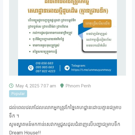
May 4, 2025 7:07 am
Phnom Penh
Popular
ដល់ពេលវេលាដែលលោកអ្នកត្រូវកែច្នៃគេហដ្ឋានដោយគ្មានជម្រាប
ទឹក ។
សូមស្វាគមន៍មកកាន់សេវាកម្មជួសជុលជំនាញលើបញ្ហាជម្រាបទឹក​
Dream House!!