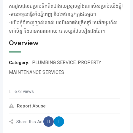
ការជួសជុលជម្រាបទឹកពិតជាងាយស្រួលខ្លាំងណាស់សម្រាប់យើងខ្ញុំ!​
-មានទទួលធ្វើទាំងភ្នំពេញ​ និង២៥ខេត្ត/ក្រុងតែម្តង។
-យើងខ្ញុំជំនាញច្បាស់លាស់ បទបិសោធន៍ច្រើនឆ្នាំ សេវ៉ាកម្មរហ័ស
ទាន់ចិត្ត និងមានការធានារយៈពេលយូរថែមទៀតផងដែរ។
Overview
PLUMBING SERVICE
,
PROPERTY
Category:
MAINTENANCE SERVICES
673 views
Report Abuse
Share this Ad: