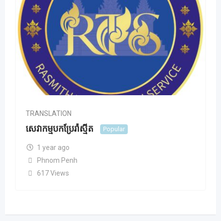
TRANSLATION
សេវាកម្មបកប្រែរ៉ាស្មីត
Popular
1 year ago
Phnom Penh
617 Views