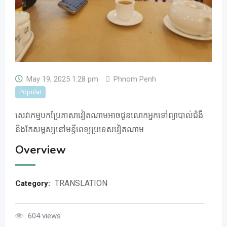
May 19, 2025 1:28 pm
Phnom Penh
Popular
សេវាកម្មបកប្រែភាសាវៀតណាមអាចជូនលោកអ្នកទៅព្យាបាល់ជំងឺ
និងកែសម្ភស្សនៅមន្ទីពេទ្យប្រទេសវៀតណាម
Overview
TRANSLATION
Category:
604 views