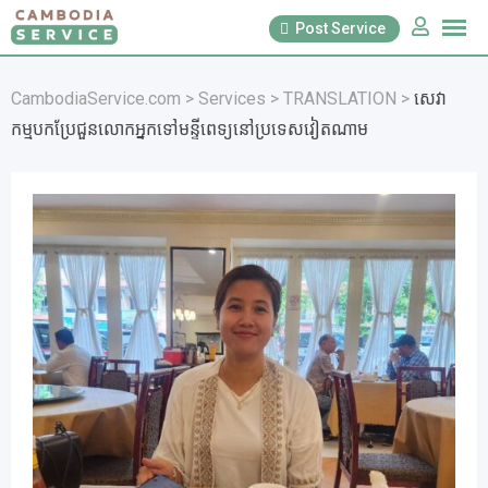
Skip
Post Service
to
content
CambodiaService.com
>
Services
>
TRANSLATION
>
សេវា
កម្មបកប្រែជួនលោកអ្នកទៅមន្ទីពេទ្យនៅប្រទេសវៀតណាម