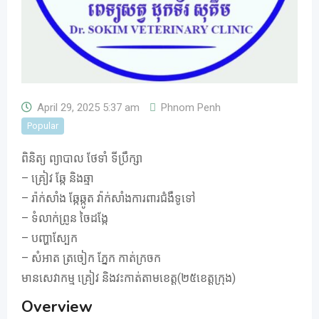
April 29, 2025 5:37 am
Phnom Penh
Popular
ពិនិត្យ ព្យាបាល ថែទាំ ទីប្រឹក្សា
– គ្រៀវ ឆ្កែ និងឆ្មា
– រ៉ាក់សាំង ឆ្កែឆ្កូត វ៉ាក់សាំងការពារជំងឺទូទៅ
– ទំលាក់ព្រូន ចៃដង្កែ
– បញ្ហាស្បែក
– សំអាត ត្រចៀក ភ្នែក កាត់ក្រចក
មានសេវាកម្ម គ្រៀវ និងវះកាត់តាមខេត្ត(២៥ខេត្តក្រុង)
Overview